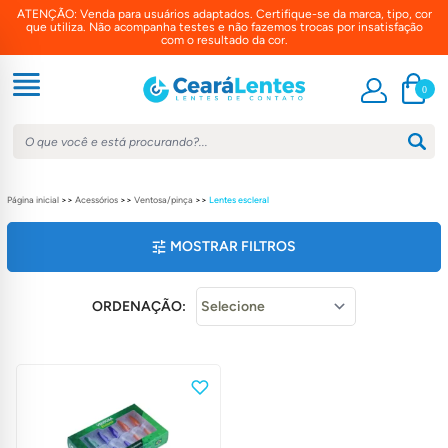
ATENÇÃO: Venda para usuários adaptados. Certifique-se da marca, tipo, cor
que utiliza. Não acompanha testes e não fazemos trocas por insatisfação
com o resultado da cor.
0
Página inicial
>>
Acessórios
>>
Ventosa/pinça
>>
Lentes escleral
MOSTRAR FILTROS
PREÇO
ORDENAÇÃO:
MARCAS
LIMPAR FILTROS