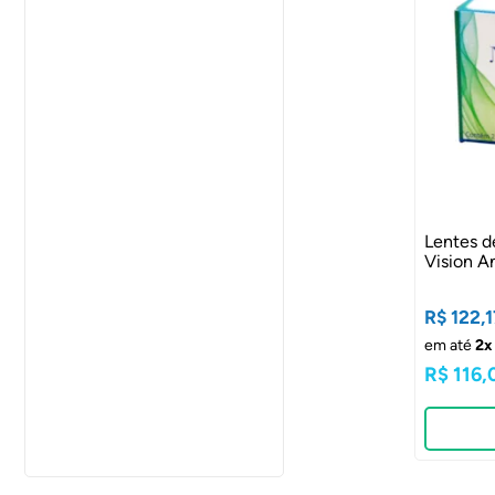
Lentes d
Vision A
R$ 122,1
em até
2x
R$ 116,