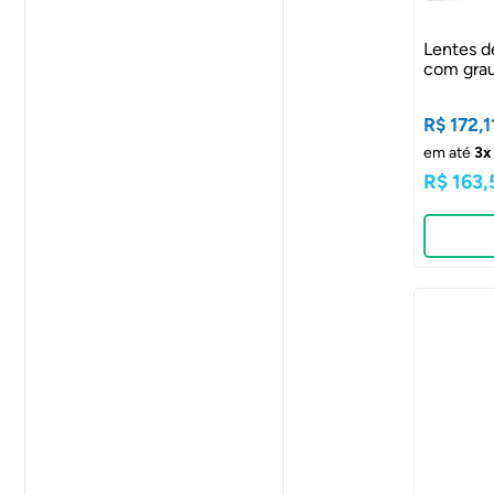
Lentes d
com gra
R$ 172,1
em até
3x
R$ 163,