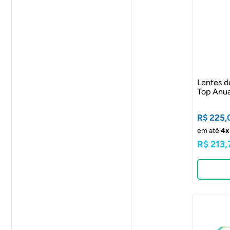
Lentes d
Top Anua
R$ 225,
em até
4x
R$ 213,