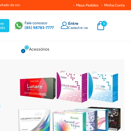
ltado da cor.
Meus Pedidos
Minha Conta
Fale conosco
Entre
re
0
ido
(85) 98783-7777
Cadastre-se
Acessórios