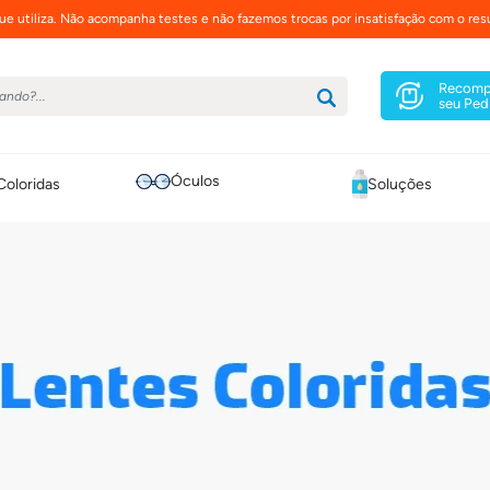
e utiliza. Não acompanha testes e não fazemos trocas por insatisfação com o resu
Recomp
seu Ped
Óculos
Coloridas
Soluções