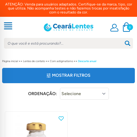
ATENÇÃO: Venda para usuários adaptados. Certifique-se da marca, tipo, cor
que utiliza. Não acompanha testes e não fazemos trocas por insatisfação
com o resultado da cor.
0
Página inicial
>>
Lentes de contato
>>
Com astigmatismo
>>
Descarte anual
MOSTRAR FILTROS
PREÇO
ORDENAÇÃO:
MARCAS
COM ASTIGMATISMO