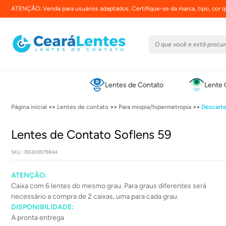
ATENÇÃO: Venda para usuários adaptados. Certifique-se da marca, tipo, cor qu
Lentes de Contato
Lente 
Página inicial
>>
Lentes de contato
>>
Para miopia/hipermetropia
>>
Descart
Lentes de Contato Soflens 59
SKU: 785810979844
ATENÇÃO:
Caixa com 6 lentes do mesmo grau. Para graus diferentes será
necessário a compra de 2 caixas, uma para cada grau.
DISPONIBILIDADE:
A pronta entrega