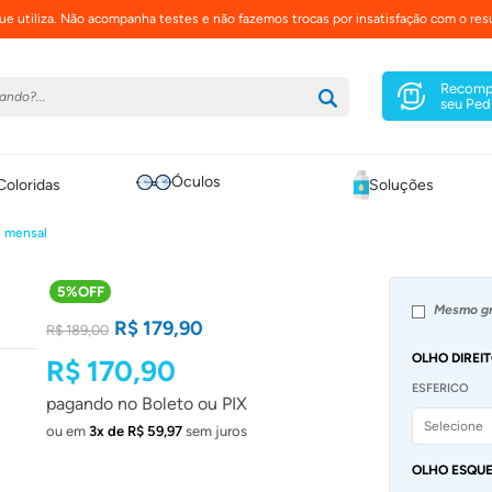
e utiliza. Não acompanha testes e não fazemos trocas por insatisfação com o resu
Recomp
seu Ped
Óculos
Coloridas
Soluções
e mensal
5%OFF
Mesmo gr
R$ 179,90
R$ 189,00
OLHO DIREIT
R$ 170,90
ESFERICO
pagando no Boleto ou PIX
ou em
3x de R$ 59,97
sem juros
OLHO ESQUE