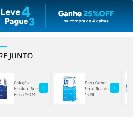
E JUNTO
Solução
Renu Gotas
+
+
Multiuso Renu
Umidificantes
Fresh 120 Ml
15 Ml