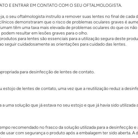
ATO E ENTRAR EM CONTATO COM O SEU OFTALMOLOGISTA.
eja, o seu oftalmologista instruílo a remover suas lentes no final de ca
 clínicos demonstraram que o risco de problemas oculares graves é aum
 fumam têm uma taxa mais elevada de problemas oculares do que os não
 podem resultar em lesões graves para o olho.
rodutos para lentes são essenciais para a utilização segura deste produ
 ao seguir cuidadosamente as orientações para cuidado das lentes.
apropriada para desinfecção de lentes de contato.
estojo de lentes de contato, uma vez que a reutilização reduz a desinfe
a uma solução que já estava no seu estojo e que já havia sido utilizada 
empo recomendado no frasco da solução utilizada para a desinfecção e
ode usar com segurança o produto após a embalagem ter sido aberta. A 