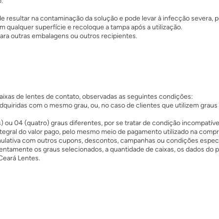
.
 resultar na contaminação da solução e pode levar à infecção severa, p
m qualquer superfície e recoloque a tampa após a utilização.
para outras embalagens ou outros recipientes.
aixas de lentes de contato, observadas as seguintes condições:
quiridas com o mesmo grau, ou, no caso de clientes que utilizem graus 
) ou 04 (quatro) graus diferentes, por se tratar de condição incompatí
gral do valor pago, pelo mesmo meio de pagamento utilizado na compra
ulativa com outros cupons, descontos, campanhas ou condições especiai
tentamente os graus selecionados, a quantidade de caixas, os dados do
Ceará Lentes.