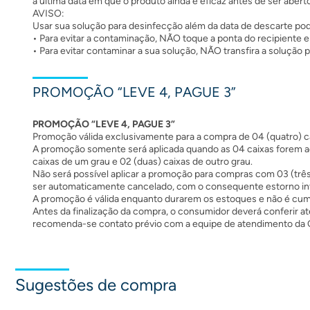
a última data em que o produto ainda é eficaz antes de ser aberto
AVISO:
Usar sua solução para desinfecção além da data de descarte pode
• Para evitar a contaminação, NÃO toque a ponta do recipiente e
• Para evitar contaminar a sua solução, NÃO transfira a solução 
PROMOÇÃO “LEVE 4, PAGUE 3”
PROMOÇÃO “LEVE 4, PAGUE 3”
Promoção válida exclusivamente para a compra de 04 (quatro) c
A promoção somente será aplicada quando as 04 caixas forem ad
caixas de um grau e 02 (duas) caixas de outro grau.
Não será possível aplicar a promoção para compras com 03 (três
ser automaticamente cancelado, com o consequente estorno inte
A promoção é válida enquanto durarem os estoques e não é cum
Antes da finalização da compra, o consumidor deverá conferir a
recomenda-se contato prévio com a equipe de atendimento da 
Sugestões de compra