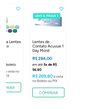
Lentes de
Contato Acuvue 1
LEVE 4, PAGUE 3
LEVE 4, PAGUE 3
Day Moist
Astigmatismo
R$ 349,00
em até
6x de R$
58,17
 para Lentes
Lentes de
R$ 331,55
ntato
Contato Acuvue 1
Day Moist
,00
R$ 284,00
COMPRAR
0 no boleto
em até
5x de R$
56,80
50
R$ 269,80
OMPRAR
COMPRAR