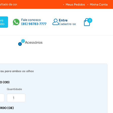
ltado da cor.
Meus Pedidos
Minha Conta
Fale conosco
Entre
re
0
ido
(85) 98783-7777
Cadastre-se
Acessórios
au para ambos os olhos
O (OD)
Quantidade
RDO (OE)